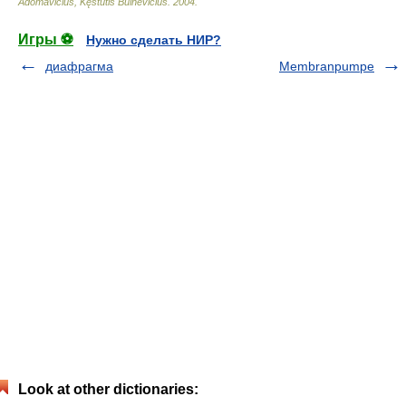
Adomavičius, Kęstutis Buinevičius
.
2004
.
Игры ⚽
Нужно сделать НИР?
диафрагма
Membranpumpe
Look at other dictionaries: