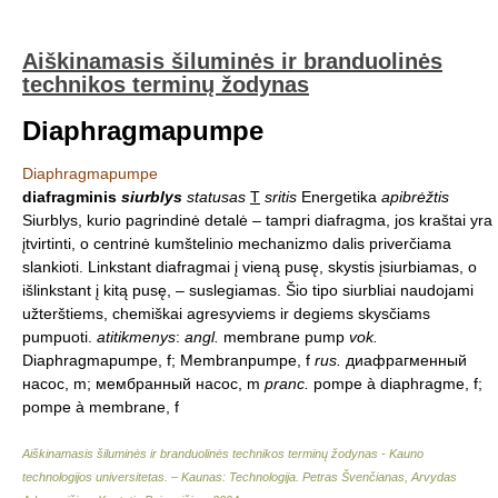
Aiškinamasis šiluminės ir branduolinės
technikos terminų žodynas
Diaphragmapumpe
Diaphragmapumpe
diafragminis
siurblys
statusas
T
sritis
Energetika
apibrėžtis
Siurblys, kurio pagrindinė detalė – tampri diafragma, jos kraštai yra
įtvirtinti, o centrinė kumštelinio mechanizmo dalis priverčiama
slankioti. Linkstant diafragmai į vieną pusę, skystis įsiurbiamas, o
išlinkstant į kitą pusę, – suslegiamas. Šio tipo siurbliai naudojami
užterštiems, chemiškai agresyviems ir degiems skysčiams
pumpuoti.
atitikmenys
:
angl.
membrane pump
vok.
Diaphragmapumpe, f; Membranpumpe, f
rus.
диафрагменный
насос, m; мембранный насос, m
pranc.
pompe à diaphragme, f;
pompe à membrane, f
Aiškinamasis šiluminės ir branduolinės technikos terminų žodynas - Kauno
technologijos universitetas. – Kaunas: Technologija
.
Petras Švenčianas, Arvydas