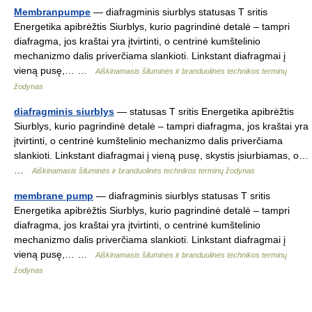
Membranpumpe
— diafragminis siurblys statusas T sritis
Energetika apibrėžtis Siurblys, kurio pagrindinė detalė – tampri
diafragma, jos kraštai yra įtvirtinti, o centrinė kumštelinio
mechanizmo dalis priverčiama slankioti. Linkstant diafragmai į
vieną pusę,… …
Aiškinamasis šiluminės ir branduolinės technikos terminų
žodynas
diafragminis siurblys
— statusas T sritis Energetika apibrėžtis
Siurblys, kurio pagrindinė detalė – tampri diafragma, jos kraštai yra
įtvirtinti, o centrinė kumštelinio mechanizmo dalis priverčiama
slankioti. Linkstant diafragmai į vieną pusę, skystis įsiurbiamas, o…
…
Aiškinamasis šiluminės ir branduolinės technikos terminų žodynas
membrane pump
— diafragminis siurblys statusas T sritis
Energetika apibrėžtis Siurblys, kurio pagrindinė detalė – tampri
diafragma, jos kraštai yra įtvirtinti, o centrinė kumštelinio
mechanizmo dalis priverčiama slankioti. Linkstant diafragmai į
vieną pusę,… …
Aiškinamasis šiluminės ir branduolinės technikos terminų
žodynas