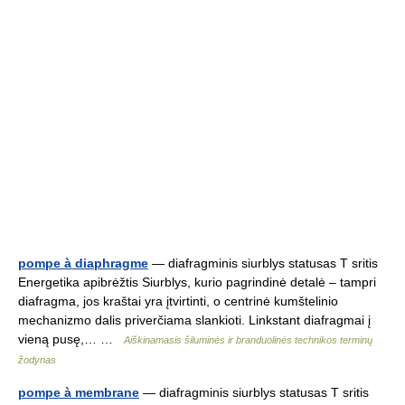
pompe à diaphragme
— diafragminis siurblys statusas T sritis
Energetika apibrėžtis Siurblys, kurio pagrindinė detalė – tampri
diafragma, jos kraštai yra įtvirtinti, o centrinė kumštelinio
mechanizmo dalis priverčiama slankioti. Linkstant diafragmai į
vieną pusę,… …
Aiškinamasis šiluminės ir branduolinės technikos terminų
žodynas
pompe à membrane
— diafragminis siurblys statusas T sritis